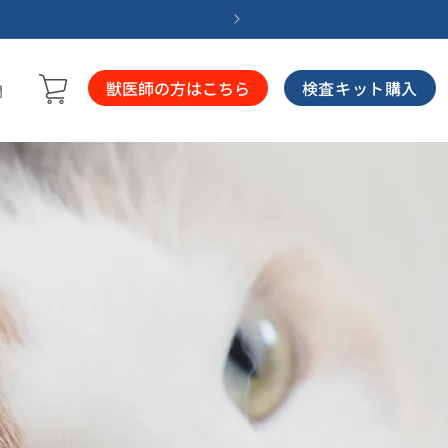
1回のキットご購入
獣医師の方はこちら
検査キット購入
問